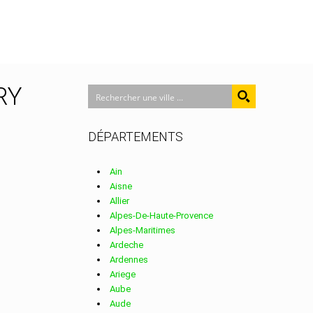
ORY
DÉPARTEMENTS
Ain
Aisne
Allier
Alpes-De-Haute-Provence
Alpes-Maritimes
Ardeche
Ardennes
Ariege
Aube
Aude