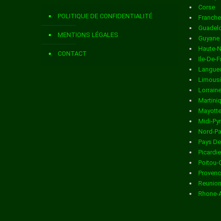
Corse
Livraison de colis
dans la ville de ASNIERES SUR NOUERE
POLITIQUE DE CONFIDENTIALITÉ
Franch
Livraison de colis
dans la ville de AUBETERRE SUR DRONNE
Guadel
MENTIONS LÉGALES
Guyane
Livraison de colis
dans la ville de AUBEVILLE
Haute-
CONTACT
Ile-De-
Livraison de colis
dans la ville de AUGE ST MEDARD
Langued
Limous
Livraison de colis
dans la ville de AUNAC
Lorrain
Martini
Livraison de colis
dans la ville de AUSSAC VADALLE
Mayott
Midi-Py
Livraison de colis
dans la ville de BAIGNES STE RADEGONDE
Nord-Pa
Pays De
Livraison de colis
dans la ville de BALZAC
Picardie
Poitou-
Livraison de colis
dans la ville de BARBEZIERES
Provenc
Reunio
Livraison de colis
dans la ville de BARBEZIEUX ST HILAIRE
Rhone-
Livraison de colis
dans la ville de BARDENAC