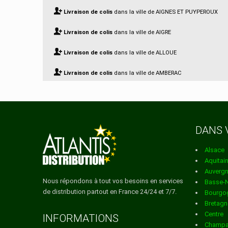
Livraison de colis
dans la ville de AIGNES ET PUYPEROUX
Livraison de colis
dans la ville de AIGRE
Livraison de colis
dans la ville de ALLOUE
Livraison de colis
dans la ville de AMBERAC
Livraison de colis
dans la ville de AMBERNAC
Livraison de colis
dans la ville de ANGEAC CHAMPAGNE
DANS 
Livraison de colis
dans la ville de ANGEAC CHARENTE
Alsace
Livraison de colis
dans la ville de ANGEDUC
Aquitai
Auverg
Livraison de colis
dans la ville de ANGOULEME
Nous répondons à tout vos besoins en services
Basse-
de distribution partout en France 24/24 et 7/7.
Bourgo
Livraison de colis
dans la ville de ANSAC SUR VIENNE
Bretagn
Centre
Livraison de colis
dans la ville de ANVILLE
INFORMATIONS
Champa