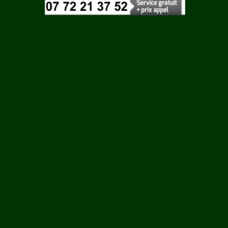
Vaucluse
LEME
Vendee
Vienne
SUR
Vosges
Yonne
Yvelines
S SUR
RRE SUR
LE