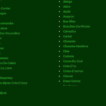
Ariege
Distribution en boite aux lettres
dans la ville de ANGOU
Aube
e-Comte
Aude
Distribution en boite aux lettres
dans la ville de ANSAC 
oupe
Aveyron
Bas-Rhin
VIENNE
Normandie
Bouches-Du-Rhone
France
Calvados
Distribution en boite aux lettres
dans la ville de ANVILLE
oc-Roussillon
Cantal
in
Charente
Distribution en boite aux lettres
dans la ville de ASNIERE
e
Charente-Maritime
que
NOUERE
Cher
e
Correze
renees
Distribution en boite aux lettres
dans la ville de AUBETE
Corse-Du-Sud
s-De-Calais
Cote-D'or
 La Loire
DRONNE
Cotes-D'armor
Creuse
Charentes
Distribution en boite aux lettres
dans la ville de AUBEVIL
Deux-Sevres
e-Alpes-Cote D'azur
Dordogne
n
Distribution en boite aux lettres
dans la ville de AUGE ST
Doubs
Alpes
Drome
MEDARD
Essonne
Eure