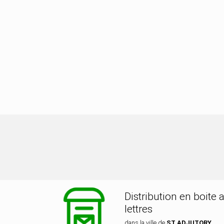
bution dans la ville de ST ADJUTOR
Distribution en boite 
lettres
dans la ville de
ST ADJUTORY