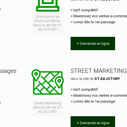
e
> tarif compétitif
> Maximisez vos ventes e‑comme
Distribution en
boite aux lettres
> Livrez dès le 1er passage
dans la vile de ST
ADJUTORY
Demande en ligne
essages
STREET MARKETING
dans la ville de
ST ADJUTORY
> tarif compétitif
> Maximisez vos ventes e‑comme
> Livrez dès le 1er passage
e
Street Marketing
dans la vile de ST
ADJUTORY
Demande en ligne