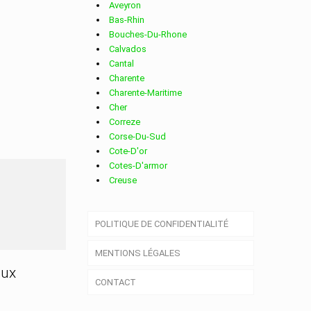
Aveyron
Bas-Rhin
Bouches-Du-Rhone
Calvados
Cantal
Charente
Charente-Maritime
Cher
Correze
Corse-Du-Sud
Cote-D'or
Cotes-D'armor
Creuse
Y
Deux-Sevres
Dordogne
POLITIQUE DE CONFIDENTIALITÉ
Doubs
Drome
MENTIONS LÉGALES
Essonne
Eure
aux
CONTACT
Eure-Et-Loir
Finistere