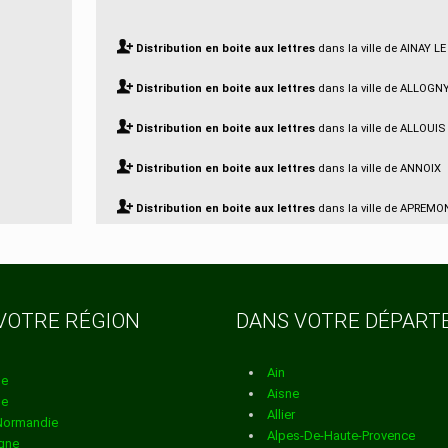
Distribution en boite aux lettres
dans la ville de AINAY LE
Distribution en boite aux lettres
dans la ville de ALLOGN
Distribution en boite aux lettres
dans la ville de ALLOUIS
Distribution en boite aux lettres
dans la ville de ANNOIX
Distribution en boite aux lettres
dans la ville de APREM
ALLIER
Distribution en boite aux lettres
dans la ville de ARCOMP
VOTRE RÉGION
DANS VOTRE DÉPAR
Distribution en boite aux lettres
dans la ville de ARDENAI
Distribution en boite aux lettres
dans la ville de ARGENT
Ain
ne
Aisne
ne
SAULDRE
Allier
Normandie
Alpes-De-Haute-Provence
gne