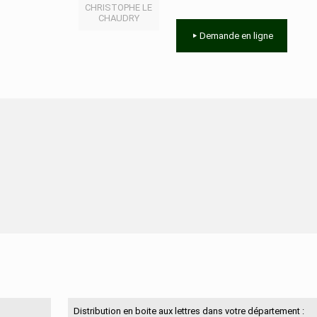
CHRISTOPHE LE
CHAUDRY
Demande en ligne
N'hésitez pas à nous contacter
Distribution en boite aux lettres dans votre département :