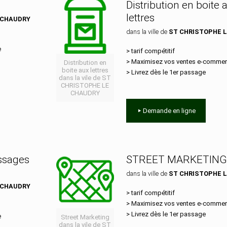
Distribution en boite 
lettres
 CHAUDRY
dans la ville de
ST CHRISTOPHE 
e
> tarif compétitif
> Maximisez vos ventes e‑comme
Distribution en
boite aux lettres
> Livrez dès le 1er passage
dans la vile de ST
CHRISTOPHE LE
CHAUDRY
Demande en ligne
essages
STREET MARKETING
dans la ville de
ST CHRISTOPHE 
 CHAUDRY
> tarif compétitif
> Maximisez vos ventes e‑comme
> Livrez dès le 1er passage
e
Street Marketing
dans la vile de ST