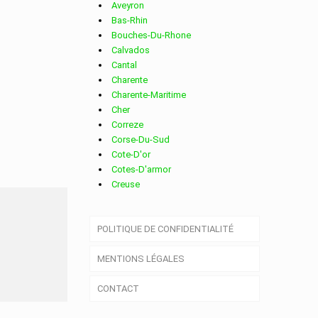
Aveyron
Bas-Rhin
Bouches-Du-Rhone
Calvados
Cantal
Charente
Charente-Maritime
Cher
Correze
Corse-Du-Sud
Cote-D'or
Cotes-D'armor
Creuse
Deux-Sevres
Dordogne
E LE
POLITIQUE DE CONFIDENTIALITÉ
Doubs
Drome
MENTIONS LÉGALES
Essonne
Eure
CONTACT
Eure-Et-Loir
Finistere