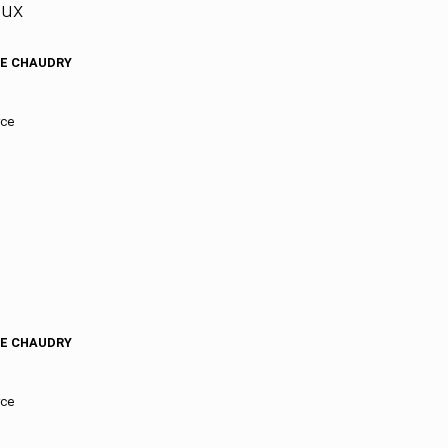
Gard
aux
Gers
Gironde
LE CHAUDRY
Guadeloupe
Guyane
Haut-Rhin
rce
Haute-Corse
Haute-Garonne
Haute-Loire
Haute-Marne
Haute-Saone
Haute-Savoie
Haute-Vienne
Hautes-Alpes
Hautes-Pyrenees
Hauts-De-Seine
Herault
LE CHAUDRY
Ille-Et-Vilaine
Indre
Indre-Et-Loire
rce
Isere
Jura