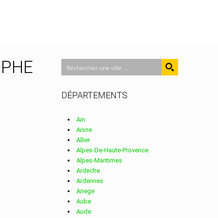
TOPHE
DÉPARTEMENTS
Ain
Aisne
Allier
Alpes-De-Haute-Provence
Alpes-Maritimes
Ardeche
Ardennes
Ariege
Aube
Aude