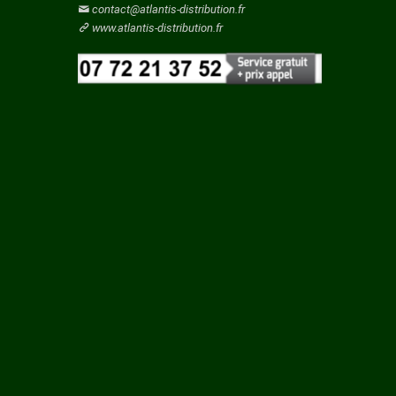
Vaucluse
IERES
contact@atlantis-distribution.fr
Vendee
www.atlantis-distribution.fr
Y SUR
Vienne
Vosges
Yonne
Yvelines
ES
UR
GON