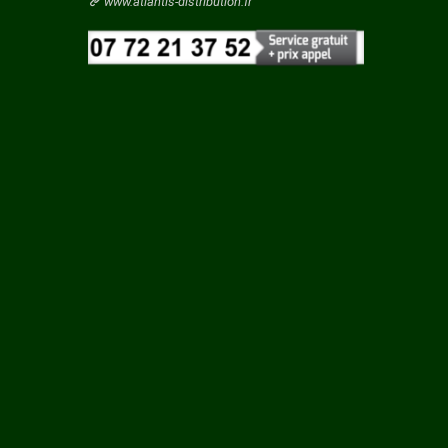
Vaucluse
www.atlantis-distribution.fr
Vendee
Vienne
Vosges
Yonne
Yvelines
GEAY
ERES
E
AC
S LA
NE