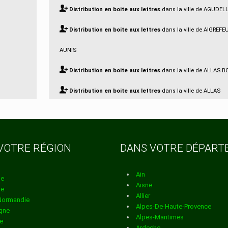
Distribution en boite aux lettres
dans la ville de AGUDEL
Distribution en boite aux lettres
dans la ville de AIGREFE
AUNIS
Distribution en boite aux lettres
dans la ville de ALLAS 
Distribution en boite aux lettres
dans la ville de ALLAS
CHAMPAGNE
Distribution en boite aux lettres
dans la ville de ANAIS
VOTRE RÉGION
DANS VOTRE DÉPAR
Distribution en boite aux lettres
dans la ville de ANGOUL
Distribution en boite aux lettres
dans la ville de ANNEPO
Ain
ne
Aisne
ne
Distribution en boite aux lettres
dans la ville de ANNEZA
Allier
Normandie
Alpes-De-Haute-Provence
gne
Distribution en boite aux lettres
dans la ville de ANTEZA
Alpes-Maritimes
e
Ardeche