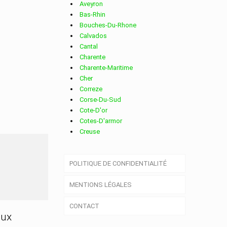
Aveyron
Bas-Rhin
Bouches-Du-Rhone
Calvados
Cantal
Charente
Charente-Maritime
Cher
Correze
Corse-Du-Sud
Cote-D'or
Cotes-D'armor
Creuse
Deux-Sevres
Dordogne
RET
POLITIQUE DE CONFIDENTIALITÉ
Doubs
Drome
MENTIONS LÉGALES
Essonne
Eure
CONTACT
Eure-Et-Loir
aux
Finistere