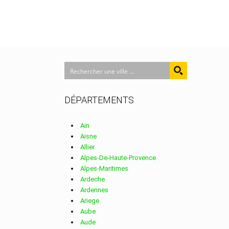
DÉPARTEMENTS
Ain
Aisne
Allier
Alpes-De-Haute-Provence
Alpes-Maritimes
Ardeche
Ardennes
Ariege
Aube
Aude