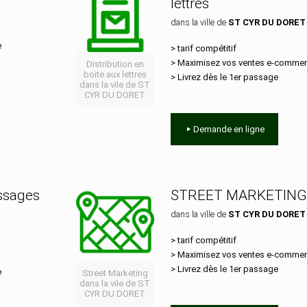
lettres
dans la ville de
ST CYR DU DORET
e
> tarif compétitif
> Maximisez vos ventes e‑comme
Distribution en
boite aux lettres
> Livrez dès le 1er passage
dans la vile de ST
CYR DU DORET
Demande en ligne
essages
STREET MARKETING
dans la ville de
ST CYR DU DORET
> tarif compétitif
> Maximisez vos ventes e‑comme
> Livrez dès le 1er passage
e
Street Marketing
dans la vile de ST
CYR DU DORET