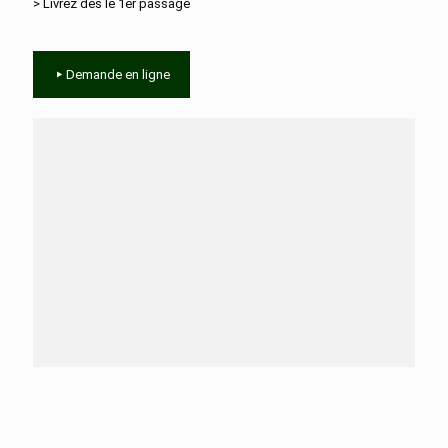
> Livrez dès le 1er passage
Demande en ligne
Besoin d'aide ?
N'hésitez pas à nous contacter