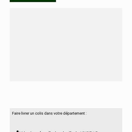
Besoin d'aide ?
N'hésitez pas à nous contacter
Faire livrer un colis dans votre département :