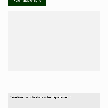
Demande en ligne
Besoin d'aide ?
N'hésitez pas à nous contacter
Faire livrer un colis dans votre département :