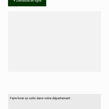
Demande en ligne
Besoin d'aide ?
N'hésitez pas à nous contacter
Faire livrer un colis dans votre département :