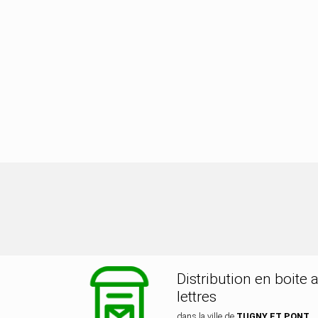
ution dans la ville de TUGNY ET PO
Distribution en boite 
lettres
dans la ville de
TUGNY ET PONT