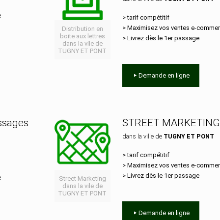
e
> tarif compétitif
> Maximisez vos ventes e‑comme
Distribution en
boite aux lettres
> Livrez dès le 1er passage
dans la vile de
TUGNY ET PONT
Demande en ligne
essages
STREET MARKETING
dans la ville de
TUGNY ET PONT
> tarif compétitif
> Maximisez vos ventes e‑comme
> Livrez dès le 1er passage
e
Street Marketing
dans la vile de
TUGNY ET PONT
Demande en ligne