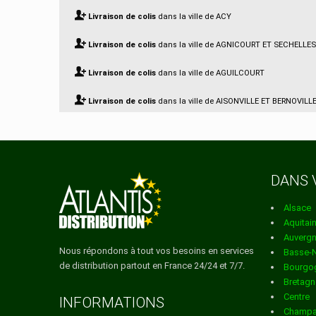
Livraison de colis
dans la ville de ACY
Livraison de colis
dans la ville de AGNICOURT ET SECHELLES
Livraison de colis
dans la ville de AGUILCOURT
Livraison de colis
dans la ville de AISONVILLE ET BERNOVILL
Livraison de colis
dans la ville de AIZELLES
Livraison de colis
dans la ville de AIZY JOUY
DANS 
Livraison de colis
dans la ville de AMBLENY
Alsace
Livraison de colis
dans la ville de AMBRIEF
Aquitai
Auverg
Livraison de colis
dans la ville de AMIFONTAINE
Nous répondons à tout vos besoins en services
Basse-
de distribution partout en France 24/24 et 7/7.
Bourgo
Livraison de colis
dans la ville de AMIGNY ROUY
Bretagn
Centre
Livraison de colis
dans la ville de ANCIENVILLE
INFORMATIONS
Champa