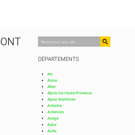
 PONT
DÉPARTEMENTS
Ain
Aisne
Allier
Alpes-De-Haute-Provence
Alpes-Maritimes
Ardeche
Ardennes
Ariege
Aube
Aude