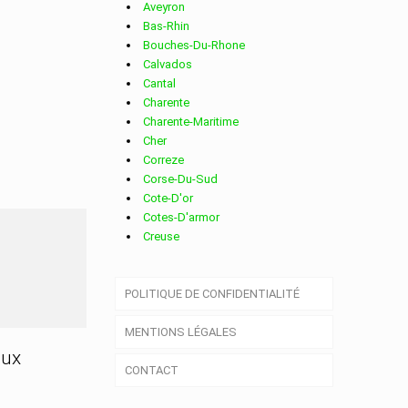
Aveyron
Bas-Rhin
Bouches-Du-Rhone
Calvados
Cantal
Charente
Charente-Maritime
Cher
Correze
Corse-Du-Sud
Cote-D'or
Cotes-D'armor
Creuse
NT
Deux-Sevres
Dordogne
POLITIQUE DE CONFIDENTIALITÉ
Doubs
Drome
MENTIONS LÉGALES
Essonne
Eure
aux
CONTACT
Eure-Et-Loir
Finistere