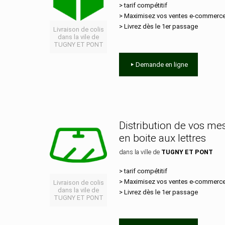
> tarif compétitif
> Maximisez vos ventes e‑commerc
> Livrez dès le 1er passage
Livraison de colis
dans la vile de
TUGNY ET PONT
Demande en ligne
Distribution de vos m
en boite aux lettres
dans la ville de
TUGNY ET PONT
> tarif compétitif
> Maximisez vos ventes e‑commerc
Livraison de colis
dans la vile de
> Livrez dès le 1er passage
TUGNY ET PONT