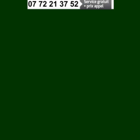
Vaucluse
 ROUY
Vendee
Vienne
ILLE
Vosges
Yonne
N
Yvelines
LCOURT
RTIN