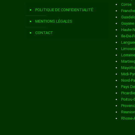
Corse
Livraison de colis
dans la ville de ANDELAIN
POLITIQUE DE CONFIDENTIALITÉ
Franch
Livraison de colis
dans la ville de ANGUILCOURT LE SART
Guadel
MENTIONS LÉGALES
Guyane
Livraison de colis
dans la ville de ANIZY LE CHATEAU
Haute-
CONTACT
Ile-De-
Livraison de colis
dans la ville de ANNOIS
Langued
Limous
Livraison de colis
dans la ville de ANY MARTIN RIEUX
Lorrain
Martini
Livraison de colis
dans la ville de ARCHON
Mayott
Midi-Py
Livraison de colis
dans la ville de ARCY STE RESTITUE
Nord-Pa
Pays De
Livraison de colis
dans la ville de ARMENTIERES SUR OURCQ
Picardie
Poitou-
Livraison de colis
dans la ville de ARRANCY
Provenc
Reunio
Livraison de colis
dans la ville de ARTEMPS
Rhone-
Livraison de colis
dans la ville de ARTONGES