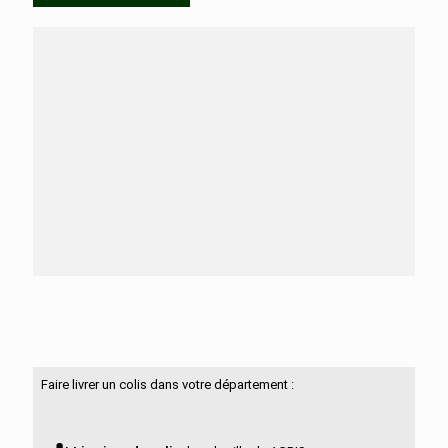
Besoin d'aide ?
N'hésitez pas à nous contacter
Faire livrer un colis dans votre département :