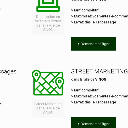
e
> tarif compétitif
> Maximisez vos ventes e‑comme
Distribution en
boite aux lettres
> Livrez dès le 1er passage
dans la vile de
VINON
Demande en ligne
essages
STREET MARKETING
dans la ville de
VINON
> tarif compétitif
> Maximisez vos ventes e‑comme
> Livrez dès le 1er passage
e
Street Marketing
dans la vile de
VINON
Demande en ligne