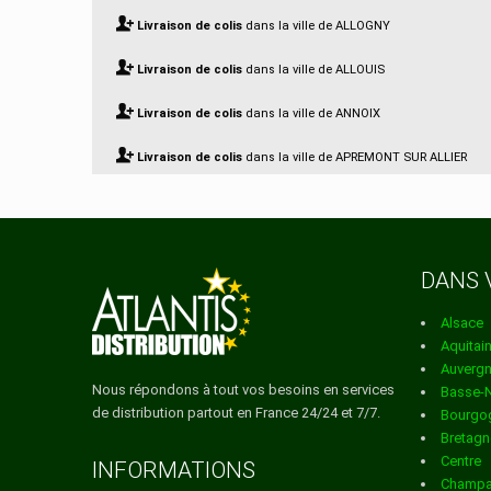
Livraison de colis
dans la ville de ALLOGNY
Livraison de colis
dans la ville de ALLOUIS
Livraison de colis
dans la ville de ANNOIX
Livraison de colis
dans la ville de APREMONT SUR ALLIER
Livraison de colis
dans la ville de ARCOMPS
Livraison de colis
dans la ville de ARDENAIS
DANS 
Livraison de colis
dans la ville de ARGENT SUR SAULDRE
Alsace
Livraison de colis
dans la ville de ARGENVIERES
Aquitai
Auverg
Livraison de colis
dans la ville de AUBIGNY SUR NERE
Nous répondons à tout vos besoins en services
Basse-
de distribution partout en France 24/24 et 7/7.
Bourgo
Livraison de colis
dans la ville de AUBINGES
Bretagn
Centre
Livraison de colis
dans la ville de AUGY SUR AUBOIS
INFORMATIONS
Champa