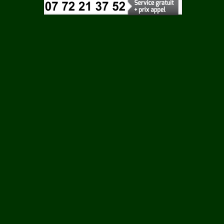
Vaucluse
Vendee
Vienne
ES
Vosges
Yonne
UR
Yvelines
GON
LLE SUR