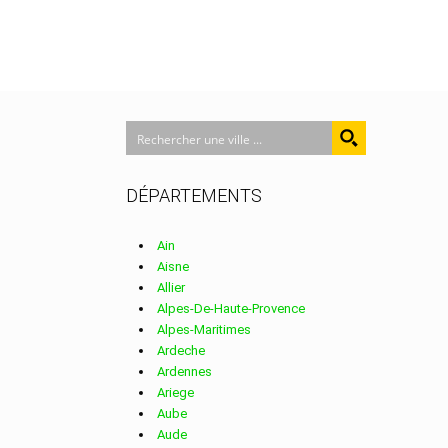
DÉPARTEMENTS
Ain
Aisne
Allier
Alpes-De-Haute-Provence
Alpes-Maritimes
Ardeche
Ardennes
Ariege
Aube
Aude