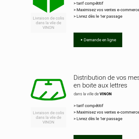
> tarif compétitif
> Maximisez vos ventes e‑commerc
> Livrez dès le 1er passage
Livraison de colis
dans la vile de
VINON
Demande en ligne
Distribution de vos m
en boite aux lettres
dans la ville de
VINON
> tarif compétitif
> Maximisez vos ventes e‑commerc
Livraison de colis
dans la vile de
> Livrez dès le 1er passage
VINON