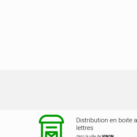
stribution dans la ville de VINON
Distribution en boite 
lettres
dans la ville de
VINON