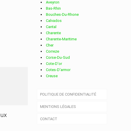
Aveyron
Bas-Rhin
Bouches-Du-Rhone
Calvados
Cantal
Charente
Charente-Maritime
Cher
Correze
Corse-Du-Sud
Cote-D'or
Cotes-D'armor
Creuse
Deux-Sevres
Dordogne
POLITIQUE DE CONFIDENTIALITÉ
Doubs
Drome
MENTIONS LÉGALES
Essonne
Eure
aux
CONTACT
Eure-Et-Loir
Finistere