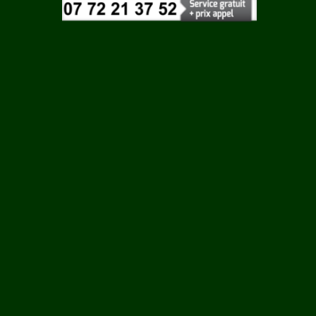
Vaucluse
N SUR
Vendee
Vienne
Vosges
Yonne
L EGLISE
Yvelines
C
HAC
 LES
NAC