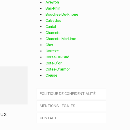
Aveyron
Bas-Rhin
Bouches-Du-Rhone
Calvados
Cantal
Charente
Charente-Maritime
Cher
Correze
Corse-Du-Sud
Cote-D'or
Cotes-D'armor
Creuse
Deux-Sevres
Dordogne
POLITIQUE DE CONFIDENTIALITÉ
Doubs
Drome
MENTIONS LÉGALES
Essonne
Eure
aux
CONTACT
Eure-Et-Loir
Finistere