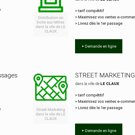
e
> tarif compétitif
> Maximisez vos ventes e‑comme
Distribution en
boite aux lettres
> Livrez dès le 1er passage
dans la vile de LE
CLAUX
Demande en ligne
essages
STREET MARKETING
dans la ville de
LE CLAUX
> tarif compétitif
> Maximisez vos ventes e‑comme
> Livrez dès le 1er passage
e
Street Marketing
dans la vile de LE
CLAUX
Demande en ligne