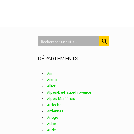
DÉPARTEMENTS
Ain
Aisne
Allier
Alpes-De-Haute-Provence
Alpes-Maritimes
Ardeche
Ardennes
Ariege
Aube
Aude