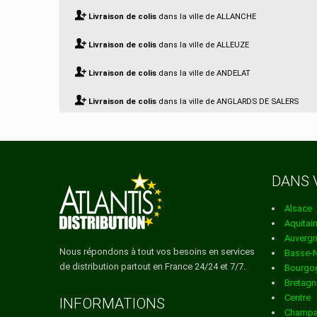
Livraison de colis
dans la ville de ALLANCHE
Livraison de colis
dans la ville de ALLEUZE
Livraison de colis
dans la ville de ANDELAT
Livraison de colis
dans la ville de ANGLARDS DE SALERS
Livraison de colis
dans la ville de ANGLARDS DE ST FLOUR
Livraison de colis
dans la ville de ANTERRIEUX
DANS 
Livraison de colis
dans la ville de APCHON
Alsace
Livraison de colis
dans la ville de ARNAC
Aquitai
Auverg
Livraison de colis
dans la ville de ARPAJON SUR CERE
Nous répondons à tout vos besoins en services
Basse-
de distribution partout en France 24/24 et 7/7.
Bourgo
Livraison de colis
dans la ville de AURIAC L EGLISE
Bretagn
Centre
Livraison de colis
dans la ville de AURILLAC
INFORMATIONS
Champa