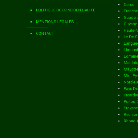
Corse
Livraison de colis
dans la ville de AUZERS
POLITIQUE DE CONFIDENTIALITÉ
Franch
Livraison de colis
dans la ville de AYRENS
Guadel
MENTIONS LÉGALES
Guyane
Livraison de colis
dans la ville de BADAILHAC
Haute-
CONTACT
Ile-De-
Livraison de colis
dans la ville de BARRIAC LES BOSQUETS
Langued
Limous
Livraison de colis
dans la ville de BASSIGNAC
Lorrain
Martini
Livraison de colis
dans la ville de BONNAC
Mayott
Midi-Py
Livraison de colis
dans la ville de BRAGEAC
Nord-Pa
Pays De
Livraison de colis
dans la ville de BREZONS
Picardie
Poitou-
Livraison de colis
dans la ville de CALVINET
Provenc
Reunio
Livraison de colis
dans la ville de CARLAT
Rhone-
Livraison de colis
dans la ville de CASSANIOUZE