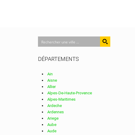
DÉPARTEMENTS
Ain
Aisne
Allier
Alpes-De-Haute-Provence
Alpes-Maritimes
Ardeche
Ardennes
Ariege
Aube
Aude