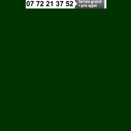
Vaucluse
N SUR
Vendee
Vienne
Vosges
Yonne
L EGLISE
Yvelines
C
HAC
 LES
NAC