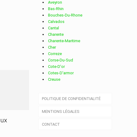
Aveyron
Bas-Rhin
Bouches-Du-Rhone
Calvados
Cantal
Charente
Charente-Maritime
Cher
Correze
Corse-Du-Sud
Cote-D'or
Cotes-D'armor
Creuse
Deux-Sevres
Dordogne
POLITIQUE DE CONFIDENTIALITÉ
Doubs
Drome
MENTIONS LÉGALES
Essonne
Eure
aux
CONTACT
Eure-Et-Loir
Finistere