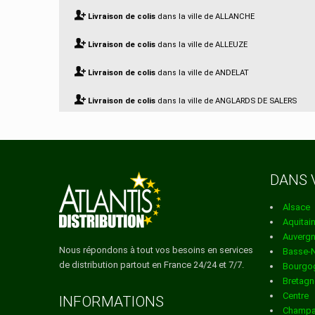
Livraison de colis
dans la ville de ALLANCHE
Livraison de colis
dans la ville de ALLEUZE
Livraison de colis
dans la ville de ANDELAT
Livraison de colis
dans la ville de ANGLARDS DE SALERS
Livraison de colis
dans la ville de ANGLARDS DE ST FLOUR
Livraison de colis
dans la ville de ANTERRIEUX
DANS 
Livraison de colis
dans la ville de APCHON
Alsace
Livraison de colis
dans la ville de ARNAC
Aquitai
Auverg
Livraison de colis
dans la ville de ARPAJON SUR CERE
Nous répondons à tout vos besoins en services
Basse-
de distribution partout en France 24/24 et 7/7.
Bourgo
Livraison de colis
dans la ville de AURIAC L EGLISE
Bretagn
Centre
Livraison de colis
dans la ville de AURILLAC
INFORMATIONS
Champa