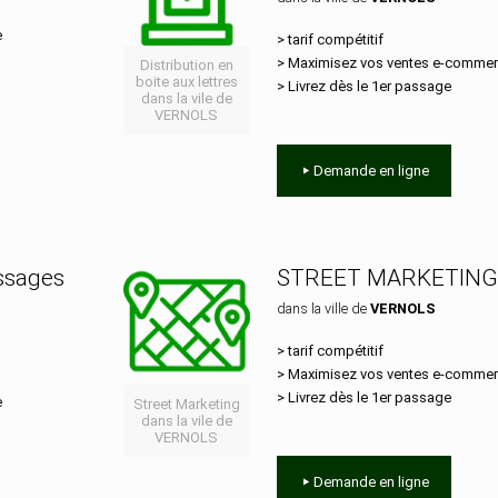
e
> tarif compétitif
> Maximisez vos ventes e‑comme
Distribution en
boite aux lettres
> Livrez dès le 1er passage
dans la vile de
VERNOLS
Demande en ligne
essages
STREET MARKETING
dans la ville de
VERNOLS
> tarif compétitif
> Maximisez vos ventes e‑comme
> Livrez dès le 1er passage
e
Street Marketing
dans la vile de
VERNOLS
Demande en ligne