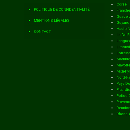
Corse
Livraison de colis
dans la ville de AUZERS
POLITIQUE DE CONFIDENTIALITÉ
Franch
Livraison de colis
dans la ville de AYRENS
Guadel
MENTIONS LÉGALES
Guyane
Livraison de colis
dans la ville de BADAILHAC
Haute-
CONTACT
Ile-De-
Livraison de colis
dans la ville de BARRIAC LES BOSQUETS
Langued
Limous
Livraison de colis
dans la ville de BASSIGNAC
Lorrain
Martini
Livraison de colis
dans la ville de BONNAC
Mayott
Midi-Py
Livraison de colis
dans la ville de BRAGEAC
Nord-Pa
Pays De
Livraison de colis
dans la ville de BREZONS
Picardie
Poitou-
Livraison de colis
dans la ville de CALVINET
Provenc
Reunio
Livraison de colis
dans la ville de CARLAT
Rhone-
Livraison de colis
dans la ville de CASSANIOUZE