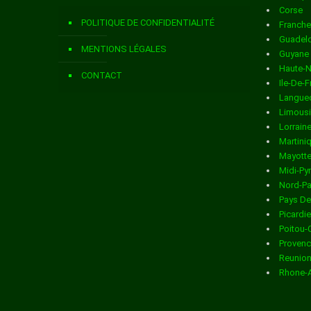
Corse
Livraison de colis
dans la ville de AUZERS
POLITIQUE DE CONFIDENTIALITÉ
Franch
Livraison de colis
dans la ville de AYRENS
Guadel
MENTIONS LÉGALES
Guyane
Livraison de colis
dans la ville de BADAILHAC
Haute-
CONTACT
Ile-De-
Livraison de colis
dans la ville de BARRIAC LES BOSQUETS
Langued
Limous
Livraison de colis
dans la ville de BASSIGNAC
Lorrain
Martini
Livraison de colis
dans la ville de BONNAC
Mayott
Midi-Py
Livraison de colis
dans la ville de BRAGEAC
Nord-Pa
Pays De
Livraison de colis
dans la ville de BREZONS
Picardie
Poitou-
Livraison de colis
dans la ville de CALVINET
Provenc
Reunio
Livraison de colis
dans la ville de CARLAT
Rhone-
Livraison de colis
dans la ville de CASSANIOUZE