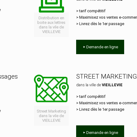
e
> tarif compétitif
> Maximisez vos ventes e‑comme
Distribution en
boite aux lettres
> Livrez dès le 1er passage
dans la vile de
VIEILLEVIE
Demande en ligne
essages
STREET MARKETING
dans la ville de
VIEILLEVIE
> tarif compétitif
> Maximisez vos ventes e‑comme
> Livrez dès le 1er passage
e
Street Marketing
dans la vile de
VIEILLEVIE
Demande en ligne