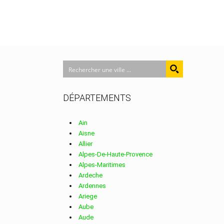
DÉPARTEMENTS
Ain
Aisne
Allier
Alpes-De-Haute-Provence
Alpes-Maritimes
Ardeche
Ardennes
Ariege
Aube
Aude