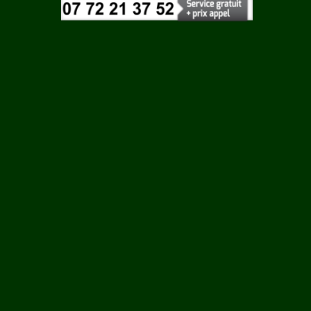
Vaucluse
N SUR
Vendee
Vienne
Vosges
Yonne
L EGLISE
Yvelines
C
HAC
 LES
NAC