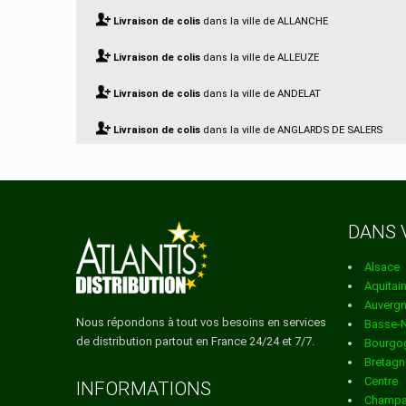
Livraison de colis
dans la ville de ALLANCHE
Livraison de colis
dans la ville de ALLEUZE
Livraison de colis
dans la ville de ANDELAT
Livraison de colis
dans la ville de ANGLARDS DE SALERS
Livraison de colis
dans la ville de ANGLARDS DE ST FLOUR
Livraison de colis
dans la ville de ANTERRIEUX
DANS 
Livraison de colis
dans la ville de APCHON
Alsace
Livraison de colis
dans la ville de ARNAC
Aquitai
Auverg
Livraison de colis
dans la ville de ARPAJON SUR CERE
Nous répondons à tout vos besoins en services
Basse-
de distribution partout en France 24/24 et 7/7.
Bourgo
Livraison de colis
dans la ville de AURIAC L EGLISE
Bretagn
Centre
Livraison de colis
dans la ville de AURILLAC
INFORMATIONS
Champa