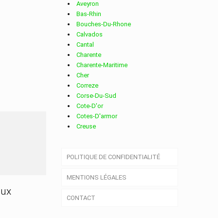
Aveyron
Bas-Rhin
Bouches-Du-Rhone
Calvados
Cantal
Charente
Charente-Maritime
Cher
Correze
Corse-Du-Sud
Cote-D'or
Cotes-D'armor
Creuse
Deux-Sevres
Dordogne
POLITIQUE DE CONFIDENTIALITÉ
Doubs
Drome
MENTIONS LÉGALES
Essonne
Eure
aux
CONTACT
Eure-Et-Loir
Finistere