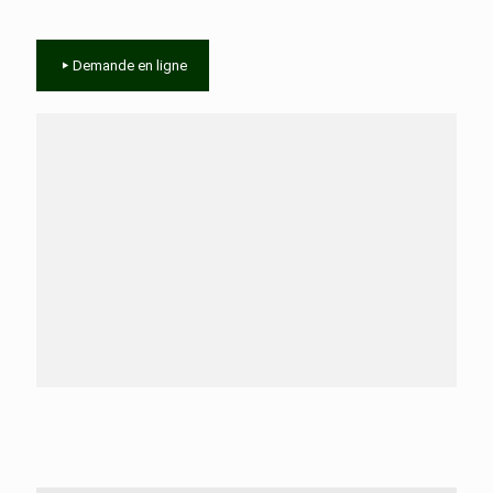
Demande en ligne
Besoin d'aide ?
N'hésitez pas à nous contacter