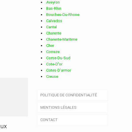
Aveyron
Bas-Rhin
Bouches-Du-Rhone
Calvados
Cantal
Charente
Charente-Maritime
Cher
Correze
Corse-Du-Sud
Cote-D'or
Cotes-D'armor
Creuse
Deux-Sevres
Dordogne
JULIEN
POLITIQUE DE CONFIDENTIALITÉ
Doubs
Drome
MENTIONS LÉGALES
Essonne
Eure
CONTACT
Eure-Et-Loir
aux
Finistere