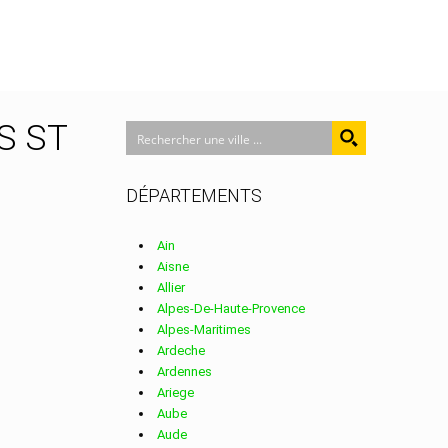
ES ST
DÉPARTEMENTS
Ain
Aisne
Allier
Alpes-De-Haute-Provence
Alpes-Maritimes
Ardeche
Ardennes
Ariege
Aube
Aude