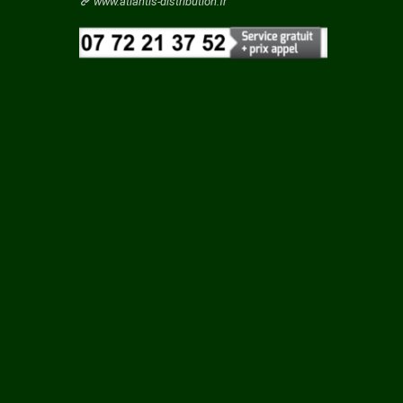
Vaucluse
www.atlantis-distribution.fr
Vendee
Vienne
N SUR
Vosges
Yonne
Yvelines
L EGLISE
C
HAC
 LES
NAC