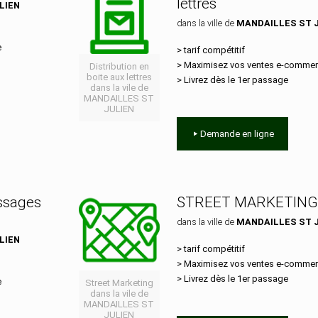
lettres
LIEN
dans la ville de
MANDAILLES ST 
e
> tarif compétitif
> Maximisez vos ventes e‑comme
Distribution en
boite aux lettres
> Livrez dès le 1er passage
dans la vile de
MANDAILLES ST
JULIEN
Demande en ligne
essages
STREET MARKETING
dans la ville de
MANDAILLES ST 
LIEN
> tarif compétitif
> Maximisez vos ventes e‑comme
> Livrez dès le 1er passage
e
Street Marketing
dans la vile de
MANDAILLES ST
JULIEN