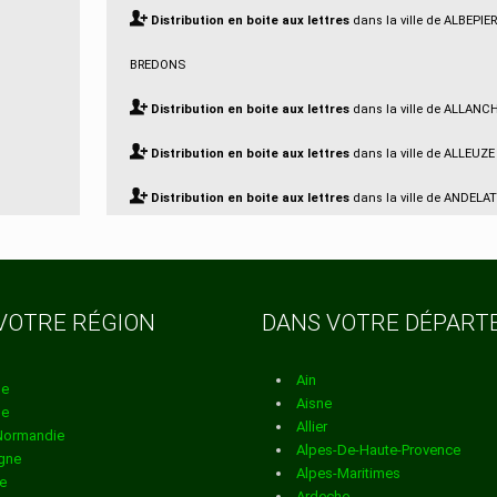
Distribution en boite aux lettres
dans la ville de ALBEPIE
BREDONS
Distribution en boite aux lettres
dans la ville de ALLANC
Distribution en boite aux lettres
dans la ville de ALLEUZE
Distribution en boite aux lettres
dans la ville de ANDELA
Distribution en boite aux lettres
dans la ville de ANGLAR
SALERS
VOTRE RÉGION
DANS VOTRE DÉPAR
Distribution en boite aux lettres
dans la ville de ANGLAR
ST FLOUR
Ain
ne
Aisne
ne
Distribution en boite aux lettres
dans la ville de ANTERRI
Allier
Normandie
Alpes-De-Haute-Provence
gne
Distribution en boite aux lettres
dans la ville de APCHON
Alpes-Maritimes
e
Ardeche