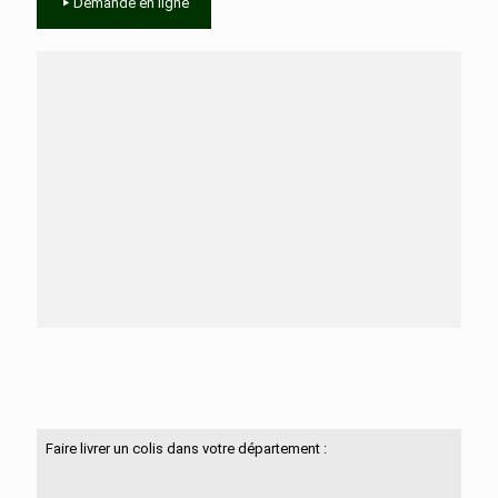
Demande en ligne
Besoin d'aide ?
N'hésitez pas à nous contacter
Faire livrer un colis dans votre département :